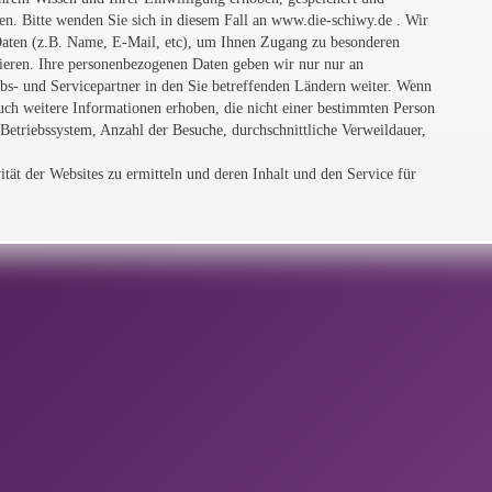
fen. Bitte wenden Sie sich in diesem Fall an www.die-schiwy.de . Wir
Daten (z.B. Name, E-Mail, etc), um Ihnen Zugang zu besonderen
eren. Ihre personenbezogenen Daten geben wir nur nur an
s- und Servicepartner in den Sie betreffenden Ländern weiter. Wenn
uch weitere Informationen erhoben, die nicht einer bestimmten Person
Betriebssystem, Anzahl der Besuche, durchschnittliche Verweildauer,
tät der Websites zu ermitteln und deren Inhalt und den Service für