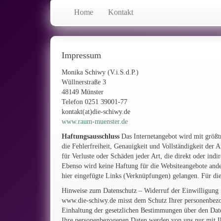
Home
Kontakt
Impressum
Monika Schiwy (V.i.S.d.P.)
Wüllnerstraße 3
48149 Münster
Telefon 0251 39001-77
kontakt(at)die-schiwy.de
www.raum-muenster.de
Haftungsausschluss
Das Internetangebot wird mit größt
die Fehlerfreiheit, Genauigkeit und Vollständigkeit der
für Verluste oder Schäden jeder Art, die direkt oder ind
Ebenso wird keine Haftung für die Websiteangebote and
hier eingefügte Links (Verknüpfungen) gelangen. Für die
Hinweise zum Datenschutz – Widerruf der Einwilligung
www.die-schiwy.de misst dem Schutz Ihrer personenbezo
Einhaltung der gesetzlichen Bestimmungen über den Daten
Ihre personenbezogenen Daten werden von uns nur mit I